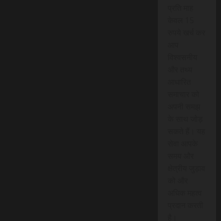
प्रति माह
केवल 15
रुपये खर्च कर
आप
विश्वसनीय
और तथ्य
आधारित
समाचार को
अपनी समझ
के साथ जोड़
सकते हैं। यह
सेवा आपके
समय और
क्षेत्रीय जुड़ाव
को और
अधिक महत्व
प्रदान करती
है।