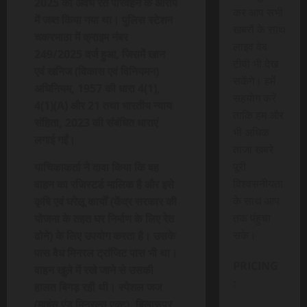
2025 को अवैध रेत परिवहन के आरोप
कर आप सभी
में जब्त किया गया था। पुलिस स्टेशन
खबरों के साथ
चकरभाठा में क्राइम नंबर
लाइव वेब
249/2025 दर्ज हुआ, जिसमें खान
टीवी भी देख
एवं खनिज (विकास एवं विनियमन)
सकेंगे। हमें
अधिनियम, 1957 की धारा 4(1),
सहयोग करें
4(1)(A) और 21 तथा भारतीय न्याय
ताकि हम और
संहिता, 2023 की संबंधित धाराएं
भी अधिक
लगाई गईं।
ताजा खबरे
पूरी
याचिकाकर्ता ने दावा किया कि वह
विश्वसनीयता
वाहन का रजिस्टर्ड मालिक है और इसे
के साथ आप
कृषि एवं घरेलू कार्यों (केंद्र सरकार की
तक पंहुचा
योजना के तहत घर निर्माण के लिए रेत
सके।
ढोने) के लिए उपयोग करता है। उसके
पास वैध मिनरल ट्रांजिट पास भी था।
PRICING
वाहन खुले में रखे जाने से उसकी
:
हालत बिगड़ रही थी। स्पेशल जज
(माइंस एंड मिनरल्स एक्ट), बिलासपुर