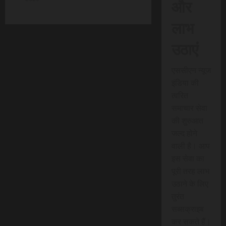
और
लाभ
उठाएं
एससीएन न्यूज
इंडिया की
त्वरित
समाचार सेवा
की शुरुआत
जल्द होने
वाली है। आप
इस सेवा का
पूरी तरह लाभ
उठाने के लिए
तुरंत
सब्सक्राइब
कर सकते हैं।