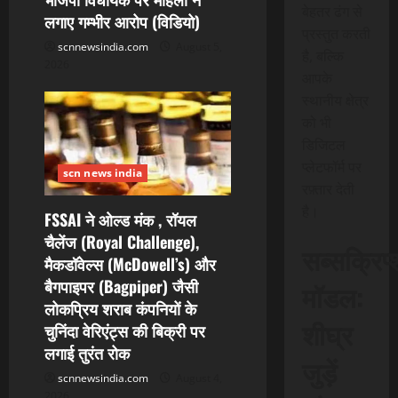
बेहतर ढंग से
लगाए गम्भीर आरोप (विडियो)
प्रस्तुत करती
scnnewsindia.com
August 5,
है, बल्कि
2026
आपके
स्थानीय क्षेत्र
को भी
डिजिटल
प्लेटफॉर्म पर
scn news india
रफ़्तार देती
है।
FSSAI ने ओल्ड मंक , रॉयल
चैलेंज (Royal Challenge),
सब्सक्रिप
मैकडॉवेल्स (McDowell’s) और
बैगपाइपर (Bagpiper) जैसी
मॉडल:
लोकप्रिय शराब कंपनियों के
शीघ्र
चुनिंदा वेरिएंट्स की बिक्री पर
लगाई तुरंत रोक
जुड़ें
scnnewsindia.com
August 4,
2026