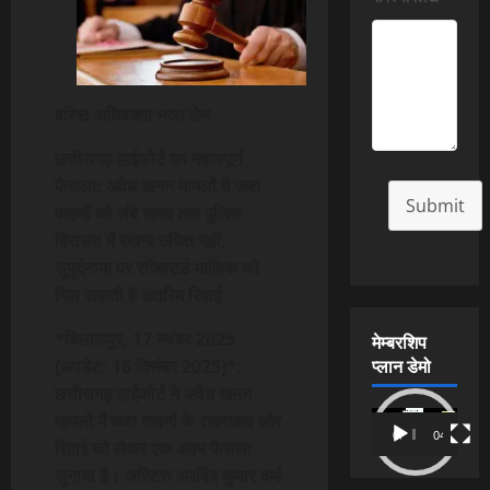
वरिष्ठ अधिवक्ता भरत सेन
छत्तीसगढ़ हाईकोर्ट का महत्वपूर्ण
फैसला: अवैध खनन मामलों में जब्त
Submit
वाहनों को लंबे समय तक पुलिस
हिरासत में रखना उचित नहीं,
सुपुर्दनामा पर रजिस्टर्ड मालिक को
मिल सकती है अंतरिम रिहाई
*बिलासपुर, 17 नवंबर 2025
मेम्बरशिप
प्लान डेमो
(अपडेट: 16 दिसंबर 2025)*:
छत्तीसगढ़ हाईकोर्ट ने अवैध खनन
Video
मामलों में जब्त वाहनों के रखरखाव और
00:00
04:54
Player
रिहाई को लेकर एक अहम फैसला
सुनाया है। जस्टिस अरविंद कुमार वर्मा