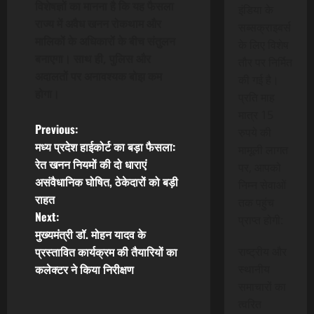
विशेषज्ञों का मानना है कि यह फैसला
इंडिया के
राज्य में अवैध खनन रोकथाम और
सब्सक्राइबर्स
मालिकों के अधिकारों के बीच संतुलन
के लिए विशेष
बनाएगा। साथ ही, पुलिस और
तौर पर निर्मित
अदालतों पर अनावश्यक बोझ कम
की गई है।
होगा।
प्रति माह
मात्र 15
P
Previous:
रुपये की
मध्य प्रदेश हाईकोर्ट का बड़ा फैसला:
मामूली लागत
o
रेत खनन नियमों की दो धाराएं
पर, आपको
असंवैधानिक घोषित, ठेकेदारों को बड़ी
s
निम्न सेवाओं
राहत
तक पहुंच
t
Next:
प्राप्त होगी:
मुख्यमंत्री डॉ. मोहन यादव के
n
प्रस्तावित कार्यक्रम की तैयारियों का
राष्ट्रीय और
कलेक्टर ने किया निरीक्षण
स्थानीय
a
समाचारों का
v
त्वरित