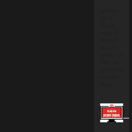
हमारे साथ
जुड़ें और
डिजिटल
मीडिया की
नई दिशाओं
को अपनाएं।
एससीएन न्यूज
इंडिया, जहां
हर सूचनात्मक
पल आपके
साथ है!
।