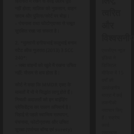
हिरासत में रखने से कोई उद्देश्य पूरा
नहीं होता; मालिक को नुकसान, वाहन
त्वरित
खराब और पुलिस/कोर्ट पर बोझ।
और
– पंचनामा तथा फोटोग्राफ्स से सबूत
सुरक्षित रखा जा सकता है।
विश्वसनी
2. *मुल्तानी हनीफभाई कलुभाई बनाम
स्टेट ऑफ गुजरात (2013) 3 SCC
एससीएन न्यूज
240*:
इंडिया ने
– जब्त वाहनों को खुले में रखना उचित
डिजिटल
नहीं; मौसम से क्षय होता है।
मीडिया में 15
वर्षों की
कोर्ट ने कहा कि MMDR एक्ट के
उल्लेखनीय
मामलों में भी ये सिद्धांत लागू होते हैं।
यात्रा में कई
निचली अदालतों को इन बाइंडिंग
तकनीकी
प्रेसिडेंट्स का पालन अनिवार्य है।
नवाचार किए
रिहाई से पहले स्वामित्व सत्यापन,
हैं। स्क्रेच
पंचनामा, फोटोग्राफ्स और उचित
कार्ड
सुरक्षा (पर्सनल बॉन्ड एवं surety)
एसएमएस