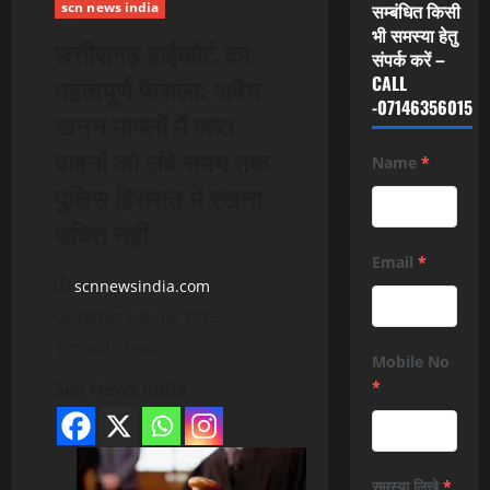
scn news india
सम्बंधित किसी
भी समस्या हेतु
छत्तीसगढ़ हाईकोर्ट का
संपर्क करें –
महत्वपूर्ण फैसला: अवैध
CALL
-07146356015
खनन मामलों में जब्त
वाहनों को लंबे समय तक
Name
*
पुलिस हिरासत में रखना
उचित नहीं
Email
*
scnnewsindia.com
December 16, 2025
1 minute read
Mobile No
*
Scn News India
समस्या लिखे
*