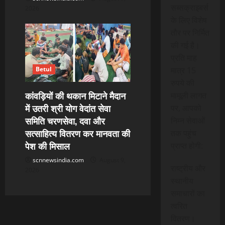
सब्सक्राइबर्स
2026
के लिए विशेष
तौर पर निर्मित
की गई है।
प्रति माह
मात्र 15
Betul
रुपये की
कांवड़ियों की थकान मिटाने मैदान
मामूली लागत
में उतरी श्री योग वेदांत सेवा
पर, आपको
समिति चरणसेवा, दवा और
निम्न सेवाओं
सत्साहित्य वितरण कर मानवता की
तक पहुंच
पेश की मिसाल
प्राप्त होगी:
scnnewsindia.com
August 9,
राष्ट्रीय और
2026
स्थानीय
समाचारों का
त्वरित
वितरण।