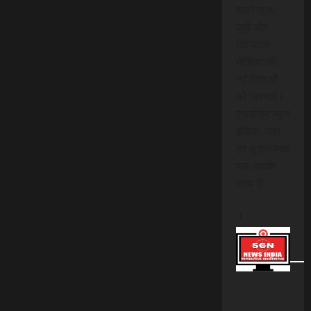
हमारे साथ
जुड़ें और
डिजिटल
मीडिया की
नई दिशाओं
को अपनाएं।
एससीएन न्यूज
इंडिया, जहां
हर सूचनात्मक
पल आपके
साथ है!
।