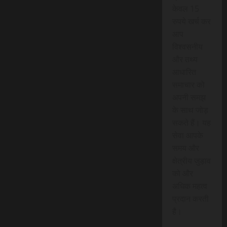
केवल 15
रुपये खर्च कर
आप
विश्वसनीय
और तथ्य
आधारित
समाचार को
अपनी समझ
के साथ जोड़
सकते हैं। यह
सेवा आपके
समय और
क्षेत्रीय जुड़ाव
को और
अधिक महत्व
प्रदान करती
है।