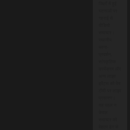
जिलों में हुई
घटनाओं पर
गहराई से
वीडियो
समाचार।
स्थानीय
धरना-
प्रदर्शन,
सांस्कृतिक
कार्यक्रम और
अन्य लाइव
इवेंट्स को वेब
टीवी पर लाइव
प्रसारण।
यह पहल न
केवल
समाचार को
बेहतर ढंग से