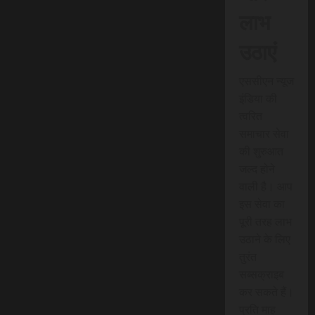
लाभ
उठाएं
एससीएन न्यूज
इंडिया की
त्वरित
समाचार सेवा
की शुरुआत
जल्द होने
वाली है। आप
इस सेवा का
पूरी तरह लाभ
उठाने के लिए
तुरंत
सब्सक्राइब
कर सकते हैं।
प्रति माह