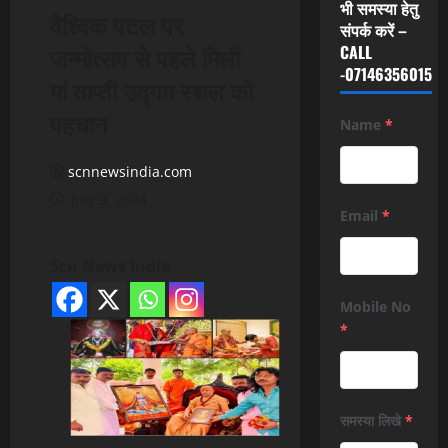
भी समस्या हेतु
वैश्विक पटल पर
संपर्क करें –
जन्मोत्सव से पहले मिली
CALL
-07146356015
मां ताप्ती उद्गम स्थल को
पहचान
Name
*
scnnewsindia.com
July 9, 2024
Email
*
Scn News India
Mobile No
*
समस्या लिखे
*