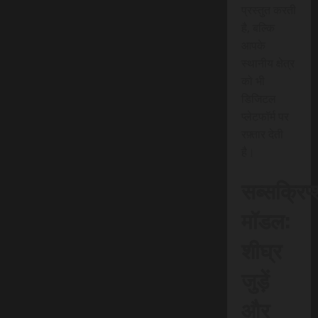
प्रस्तुत करती
है, बल्कि
आपके
स्थानीय क्षेत्र
को भी
डिजिटल
प्लेटफॉर्म पर
रफ़्तार देती
है।
सब्सक्रिप
मॉडल:
शीघ्र
जुड़ें
और