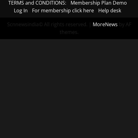
TERMS and CONDITIONS:
Membership Plan Demo
Log In
For membership click here
Help desk
Scnnewsindia© All rights reserved.
|
MoreNews
by AF
themes.