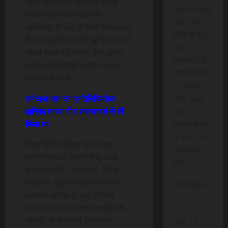
न्यास एवम् धर्मस्व विभाग ने त्वरित
खबरों के साथ
संज्ञान लेकर कदम बढ़ाए हैं।
लाइव वेब
अतिशीघ्र ही श्री माँ ताप्ती न्यास एवम्
टीवी भी देख
विकास प्राधिकरण को मूर्त रूप लेने में
सकेंगे। हमें
ज्यादा समय नहीं लगेगा, ऐसी अपेक्षा
सहयोग करें
समस्त मां ताप्ती के भक्तों ने भारत
ताकि हम और
सरकार से की है।
भी अधिक
धर्मध्वजा दल का प्रतिनिधिमंडल
ताजा खबरे
द्वारिका शारदा पीठ शंकराचार्य से भी
पूरी
मिला था
विश्वसनीयता
के साथ आप
विगत दिनों धर्मध्वजा दल का एक
तक पंहुचा
प्रतिनिधिमंडल जिसमें गोलू उघडे़,
सके।
दीपक मालवीय, नवल वर्मा, दिनेश
कालभोर, मुकेश वागद्रे एवम् पवन
PRICING
मालवीय शामिल थे, श्री द्वारिका
:
शारदा पीठ के शंकराचार्य स्वामी श्री
सदानंद जी सरस्वती से गोटेगाँव
INR 15