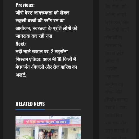
P
Previous:
वेब टीवी, लो-
जीरो वेस्ट जागरूकता को लेकर
कॉस्ट लाइव
o
स्कूली बच्चों की प्लॉग रन का
प्रसारण, और
आयोजन, स्वच्छता के प्रति लोगों को
s
वेब टीवी जैसी
जागरूक कर रही नपा
सेवाओं के
t
Next:
माध्यम से,
नदी नाले उफान पर, 2 स्ट्रॉन्ग
हमारा उद्देश
n
सिस्टम एक्टिव, आज भी 18 जिलों में
हमेशा से
मेघगर्जन -बिजली और तेज बारिश का
a
आपके
अलर्ट,
समाचार
v
अनुभव को
तीव्र और
i
निर्बाध बनाना
RELATED NEWS
रहा है। अब,
g
हम त्वरित
a
समाचार सेवा
लाने जा रहे हैं
t
जो इस क्षेत्र