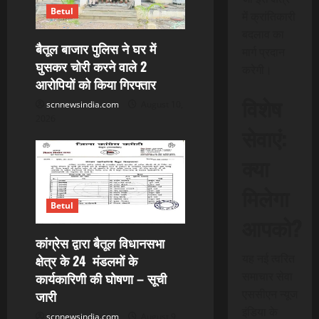
Betul
में क्रांतिकारी
i
बदलाव का
बैतूल बाजार पुलिस ने घर में
o
मार्ग प्रदान
घुसकर चोरी करने वाले 2
करेगी।
n
आरोपियों को किया गिरफ्तार
विशेष
scnnewsindia.com
August 10,
2026
सेवाएं:
क्या
मिलेगा
Betul
आपको?
कांग्रेस द्वारा बैतूल विधानसभा
यह नई त्वरित
क्षेत्र के 24 मंडलमों के
समाचार सेवा
कार्यकारिणी की घोषणा – सूची
एससीएन न्यूज
जारी
इंडिया के
scnnewsindia.com
August 9,