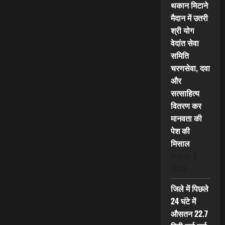
थकान मिटाने
मैदान में उतरी
श्री योग
वेदांत सेवा
समिति
चरणसेवा, दवा
और
सत्साहित्य
वितरण कर
मानवता की
पेश की
मिसाल
August 9,
2026
जिले में पिछले
24 घंटे में
औसतन 22.7