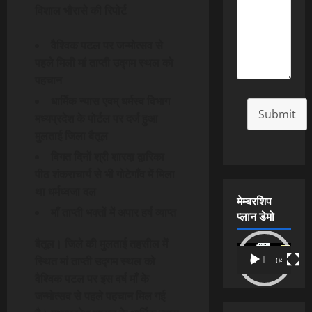
विशाल भौरासे की रिपोर्ट
वैश्विक पटल पर जन्मोत्सव से
पहले मिली मां ताप्ती उद्गम स्थल को
पहचान
धार्मिक न्यास एवम् धर्मस्व विभाग
Submit
मध्यप्रदेश के पोर्टल पर दर्ज हुआ
मुलताई जिला बैतूल
विगत दिनों श्री शारदा द्वारिका
पीठ शंकराचार्य से भी गोटेगाँव में मिला
था धर्मध्वजा दल
मेम्बरशिप
माँ ताप्ती भक्तों में अपार हर्ष व्याप्त
प्लान डेमो
बैतूल। जिले की मुलताई तहसील में
Video
स्थित मां ताप्ती उद्गम स्थल को
00:00
04:54
Player
वैश्विक पटल पर इस वर्ष माँ के
जन्मोत्सव से पहले पहचान मिल गई