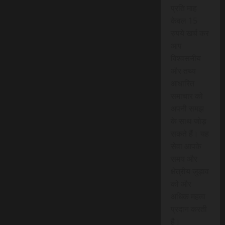
प्रति माह
केवल 15
रुपये खर्च कर
आप
विश्वसनीय
और तथ्य
आधारित
समाचार को
अपनी समझ
के साथ जोड़
सकते हैं। यह
सेवा आपके
समय और
क्षेत्रीय जुड़ाव
को और
अधिक महत्व
प्रदान करती
है।