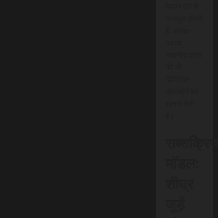
बेहतर ढंग से
प्रस्तुत करती
है, बल्कि
आपके
स्थानीय क्षेत्र
को भी
डिजिटल
प्लेटफॉर्म पर
रफ़्तार देती
है।
सब्सक्रिप
मॉडल:
शीघ्र
जुड़ें