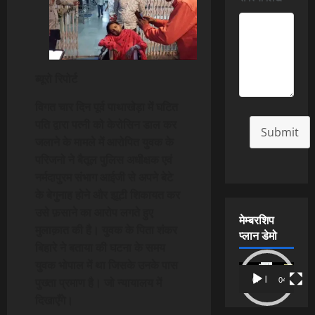
ब्यूरो रिपोर्ट
विगत चार दिन पूर्व पाथाखेड़ा में घटित
पति द्वारा पत्नी को केरोसिन डाल कर
Submit
जलाने के मामले में आरोपित युवक के
परिजनो ने बैतूल पुलिस अधीक्षक एवं
नर्मदापुरम संभाग आईजी से अपने बेटे
के बेगुनाह होने और झूटी शिकायत कर
उसे फ़साने का आरोप लगते हुए
मेम्बरशिप
मुलाक़ात की है। युवक के पिता शंकर
प्लान डेमो
बिहारे ने बताया की घटना के समय
युवक भोपाल में था जिसके उनके पास
Video
पुख्ता प्रमाण है। जो न्यायालय में
00:00
04:54
Player
दिखाएँगे।