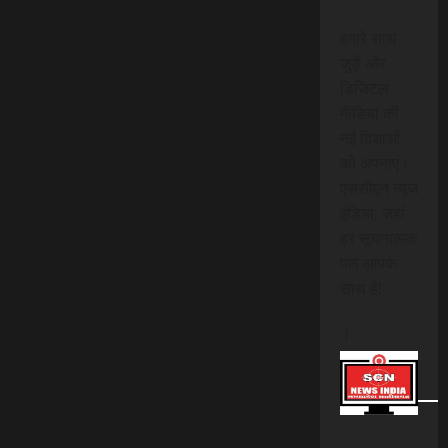
हमारे साथ
जुड़ें और
डिजिटल
मीडिया की
नई दिशाओं
को अपनाएं।
एससीएन न्यूज
इंडिया, जहां
हर सूचनात्मक
पल आपके
साथ है!
।