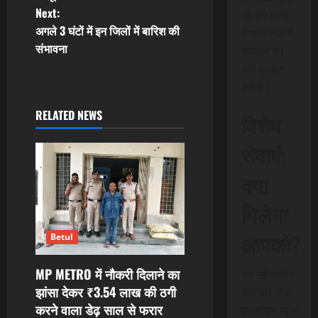
Next:
जो इस क्षेत्र
s
अगले 3 घंटों में इन जिलों में बारिश की
में क्रांतिकारी
t
संभावना
बदलाव का
मार्ग प्रदान
n
करेगी।
a
RELATED NEWS
विशेष
v
सेवाएं:
i
क्या
g
मिलेगा
a
आपको?
Betul
t
MP METRO में नौकरी दिलाने का
यह नई त्वरित
i
झांसा देकर ₹3.54 लाख की ठगी
समाचार सेवा
करने वाला डेढ़ साल से फरार
एससीएन न्यूज