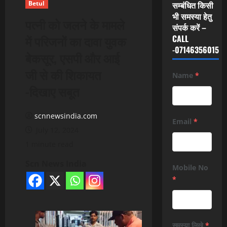
Betul
सम्बंधित किसी
भी समस्या हेतु
पत्नी को जलने के मामले
संपर्क करें –
में परिजनों का दावा युवक
CALL
-07146356015
बेकसूर, एसपी और आई
जी से की शिकायत
Name
*
-दिखाए सबूत
scnnewsindia.com
Email
*
July 12, 2024
1 minute read
Scn News India
Mobile No
*
समस्या लिखे
*