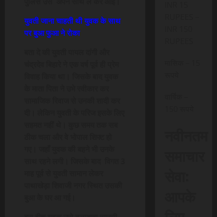
पुलिस उसे अपने साथ ले कर आई।
INR 15
RUPEES –
युवती जाना चाहती थी युवक के साथ
INR 150
पर बुआ फुआ ने रोका
RUPEES
बता दे की युवती पायल दांगी और
मासिक – 15
चंद्रदेव बिहारे ने एक वर्ष पूर्व ही प्रेम
रूपये
विवाह किया था। जिसके बाद युवक
के माता पिता ने उभे स्वीकार कर
वार्षिक –
सामाजिक रिवाज से उनकी शादी कर
150 रूपये
दी। लेकिन युवती के परिज इसके लिए
सहमत नहीं थे। कुछ समय तक सब
नवीनतम
ठीक चला और वे भोपाल शिफ्ट हो
गए। जहाँ युवक की बहने भी उनके
समाचार
साथ रहने लगी। जिसके बाद विगत 3
सेवा:
माह पूर्व से युवती सामान लेकर
पाथाखेड़ा शिवाजी नगर स्थित उसकी
आपके
बुआ के घर आ गई।
लिए,
इस बीच युवक उसे तलाशता सारणी