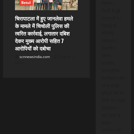
वितरण।
Betul
जिलों में हुई
चिरापाटला में हुए जानलेवा हमले
घटनाओं पर
के मामले में चिचोली पुलिस की
गहराई से
त्वरित कार्रवाई, लगातार दबिश
वीडियो
देकर मुख्य आरोपी सहित 7
समाचार।
आरोपियों को दबोचा
स्थानीय
धरना-
scnnewsindia.com
August 7,
प्रदर्शन,
2026
सांस्कृतिक
कार्यक्रम और
अन्य लाइव
इवेंट्स को वेब
टीवी पर लाइव
प्रसारण।
यह पहल न
केवल
समाचार को