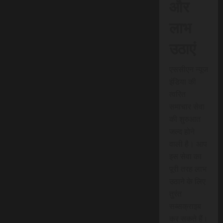
और
लाभ
उठाएं
एससीएन न्यूज
इंडिया की
त्वरित
समाचार सेवा
की शुरुआत
जल्द होने
वाली है। आप
इस सेवा का
पूरी तरह लाभ
उठाने के लिए
तुरंत
सब्सक्राइब
कर सकते हैं।