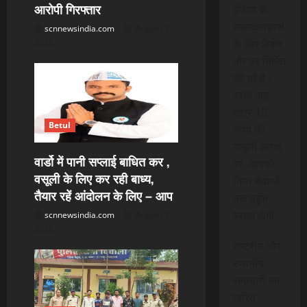
o
आरोपी गिरफ्तार
इंडिया के
n
सब्सक्राइबर्स
scnnewsindia.com
August 7,
2026
के लिए विशेष
तौर पर निर्मित
की गई है।
प्रति माह
मात्र 15
Betul
रुपये की
मामूली लागत
वार्डो में पानी सप्लाई बाधित कर ,
पर, आपको
वसूली के लिए कर रही बाध्य,
निम्न सेवाओं
तैयार रहें आंदोलन के लिए – आप
तक पहुंच
प्राप्त होगी:
scnnewsindia.com
August 7,
2026
राष्ट्रीय और
स्थानीय
समाचारों का
त्वरित