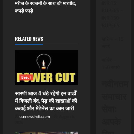
t
मरीज के स्वजनों के साथ की मारपीट,
INR 15
कपड़े फाड़े
RUPEES –
n
INR 150
RUPEES
a
RELATED NEWS
मासिक – 15
v
रूपये
i
वार्षिक –
g
150 रूपये
a
Betul
नवीनतम
t
समाचार
सारणी आज 4 घंटे रहेगी इन वार्डों
में बिजली बंद, पेड़ की शाखाओं की
i
सेवा:
कटाई और मेंटेनेंस का काम जारी
o
scnnewsindia.com
August 6,
आपके
2026
n
लिए,