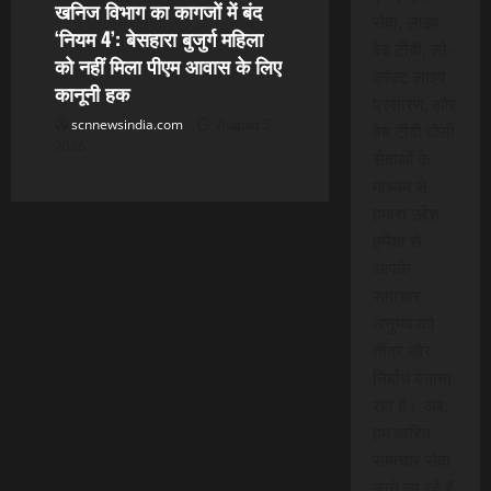
खनिज विभाग का कागजों में बंद
सेवा, लाइव
‘नियम 4’: बेसहारा बुजुर्ग महिला
वेब टीवी, लो-
को नहीं मिला पीएम आवास के लिए
कॉस्ट लाइव
कानूनी हक
प्रसारण, और
scnnewsindia.com
August 5,
वेब टीवी जैसी
2026
सेवाओं के
माध्यम से,
हमारा उद्देश
हमेशा से
आपके
समाचार
अनुभव को
तीव्र और
निर्बाध बनाना
रहा है। अब,
हम त्वरित
समाचार सेवा
लाने जा रहे हैं