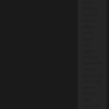
वितरण।
जिलों में हुई
घटनाओं पर
गहराई से
वीडियो
समाचार।
स्थानीय
धरना-
प्रदर्शन,
सांस्कृतिक
कार्यक्रम और
अन्य लाइव
इवेंट्स को वेब
टीवी पर लाइव
प्रसारण।
यह पहल न
केवल
समाचार को