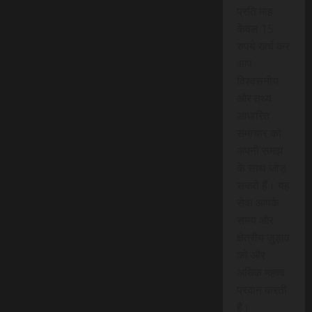
प्रति माह
केवल 15
रुपये खर्च कर
आप
विश्वसनीय
और तथ्य
आधारित
समाचार को
अपनी समझ
के साथ जोड़
सकते हैं। यह
सेवा आपके
समय और
क्षेत्रीय जुड़ाव
को और
अधिक महत्व
प्रदान करती
है।