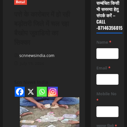
Betul
सम्बंधित किसी
भी समस्या हेतु
पत्ते के कारोबार में हो रही
संपर्क करें –
बड़ोतरी जिले में चल रहा
CALL
-07146356015
बैखोप जुवाडियो का
सिक्का
Name
*
scnnewsindia.com
July 19, 2024
Email
*
Scn News India
Mobile No
*
समस्या लिखे
*