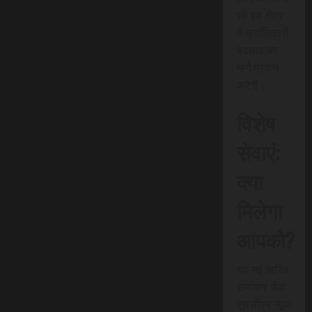
जो इस क्षेत्र
में क्रांतिकारी
बदलाव का
मार्ग प्रदान
करेगी।
विशेष
सेवाएं:
क्या
मिलेगा
आपको?
यह नई त्वरित
समाचार सेवा
एससीएन न्यूज