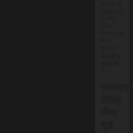
बेहतर ढंग से
प्रस्तुत करती
है, बल्कि
आपके
स्थानीय क्षेत्र
को भी
डिजिटल
प्लेटफॉर्म पर
रफ़्तार देती
है।
सब्सक्रिप
मॉडल:
शीघ्र
जुड़ें