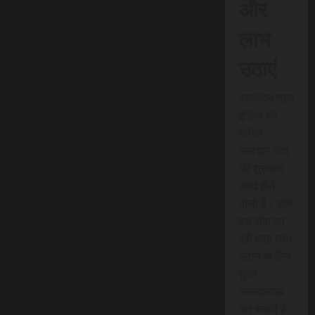
और
लाभ
उठाएं
एससीएन न्यूज
इंडिया की
त्वरित
समाचार सेवा
की शुरुआत
जल्द होने
वाली है। आप
इस सेवा का
पूरी तरह लाभ
उठाने के लिए
तुरंत
सब्सक्राइब
कर सकते हैं।