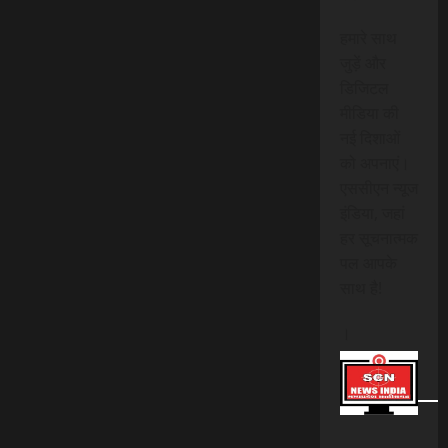
हमारे साथ
जुड़ें और
डिजिटल
मीडिया की
नई दिशाओं
को अपनाएं।
एससीएन न्यूज
इंडिया, जहां
हर सूचनात्मक
पल आपके
साथ है!
।