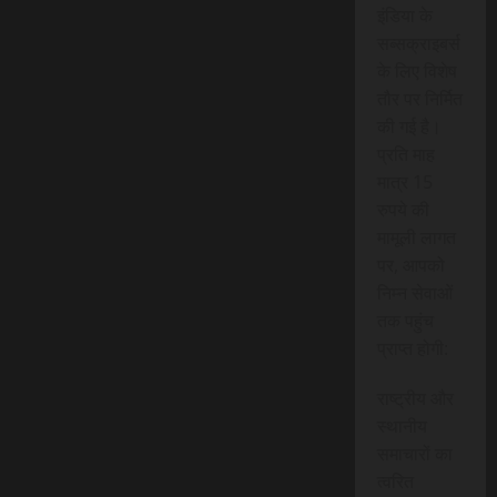
इंडिया के
सब्सक्राइबर्स
के लिए विशेष
तौर पर निर्मित
की गई है।
प्रति माह
मात्र 15
रुपये की
मामूली लागत
पर, आपको
निम्न सेवाओं
तक पहुंच
प्राप्त होगी:
राष्ट्रीय और
स्थानीय
समाचारों का
त्वरित