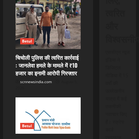
त्वरित
और
विश्वसनी
Betul
एससीएन न्यूज
चिचोली पुलिस की त्वरित कार्रवाई
इंडिया ने
: जानलेवा हमले के मामले में ₹10
डिजिटल
हजार का इनामी आरोपी गिरफ्तार
मीडिया में 15
scnnewsindia.com
August 5,
वर्षों की
2026
उल्लेखनीय
यात्रा में कई
तकनीकी
नवाचार किए
हैं। स्क्रेच
Betul
कार्ड
एसएमएस