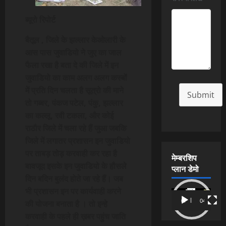
ब्यूरो रिपोर्ट
बैतूल , जिले के झल्लार केओलारी के
आस पास जुवाडियो ने जुए का जाल
फैला रखा है बता दे की जिले में इन
जुवाडियो का काम अलग अलग कस्बों
में प्रति दिन चलता है सूत्रो की माने
Submit
तो गब्बर, पंकज पटेल, पंकु, झल्लार
का कल्लू, रवी टकला, और कोई
राठौर जिले में चला रहे हैं जुआ जबकि
जिले में लगातर प्रशासन इन जुवाडियो
पर ताबड़ तोड़ करवाही कर रहा है
मेम्बरशिप
बावजूद इसके इन जुवाडियो के हौसले
प्लान डेमो
दिन बदिन बुलंद होते जा रहे हैं। जब
भी प्रशासन इन पर कार्यवाही करने
Video
00:00
04:54
की योजना बनाता है । तो इन्हे
Player
करवाही के पहले ही ख़बर पहुंच जाति