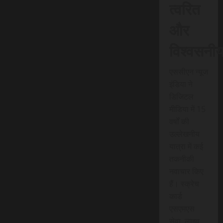
त्वरित
और
विश्वसनी
एससीएन न्यूज
इंडिया ने
डिजिटल
मीडिया में 15
वर्षों की
उल्लेखनीय
यात्रा में कई
तकनीकी
नवाचार किए
हैं। स्क्रेच
कार्ड
एसएमएस
सेवा, लाइव