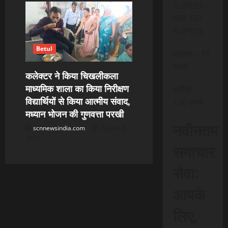
RUPEES –
INR 150
RUPEES
Betul
मासिक – 15
रूपये
कलेक्टर ने किया चिखलीकला
माध्यमिक शाला का किया निरीक्षण
वार्षिक –
विद्यार्थियों से किया आत्मीय संवाद,
150 रूपये
मध्यान भोजन की गुणवत्ता परखी
नवीनतम
scnnewsindia.com
August 8,
2026
समाचार
सेवा:
आपके
लिए,