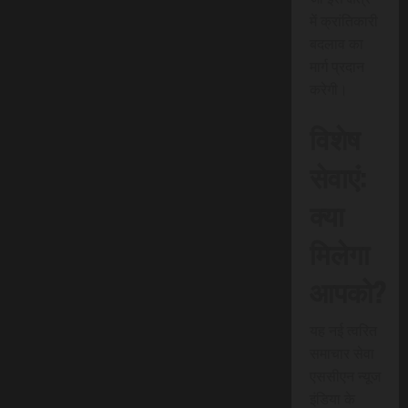
में क्रांतिकारी
बदलाव का
मार्ग प्रदान
करेगी।
विशेष
सेवाएं:
क्या
मिलेगा
आपको?
यह नई त्वरित
समाचार सेवा
एससीएन न्यूज
इंडिया के