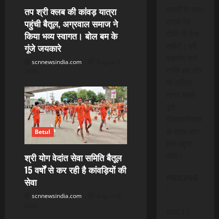
i
खबरों के साथ
तप श्री क्लब की कांवड़ यात्रा
लाइव वेब
पहुंची बैतूल, अग्रवाल समाज ने
o
टीवी भी देख
किया भव्य स्वागत। बोल बम के
सकेंगे। हमें
गूंजे जयकारे
n
सहयोग करें
scnnewsindia.com
August 8,
ताकि हम और
2026
भी अधिक
ताजा खबरे
पूरी
विश्वसनीयता
के साथ आप
Betul
तक पंहुचा
सके।
श्री योग वेदांत सेवा समिति बैतूल
15 वर्षों से कर रही है कांवड़ियों की
PRICING
सेवा
:
scnnewsindia.com
August 8,
2026
INR 15