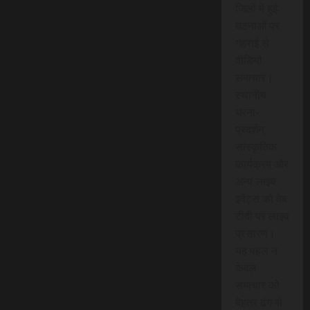
जिलों में हुई
घटनाओं पर
गहराई से
वीडियो
समाचार।
स्थानीय
धरना-
प्रदर्शन,
सांस्कृतिक
कार्यक्रम और
अन्य लाइव
इवेंट्स को वेब
टीवी पर लाइव
प्रसारण।
यह पहल न
केवल
समाचार को
बेहतर ढंग से