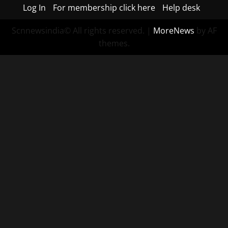
Log In
For membership click here
Help desk
Scnnewsindia© All rights reserved.
|
MoreNews
by AF
themes.