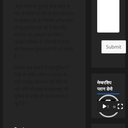
बैतूल जिले के मुल्ताई थाना क्षेत्र के
गांव से पेरोल पर जेल से आए महाराष्ट्र
के खड़का गांव के निवासी अनिल पिता
जंगलू कुशराम 28 वर्ष ने छह वर्षीय
बालिका का अपहरण कर लिया।
अपहृत बालिका के परिजनों ने घटना
Submit
की शिकायत मुल्ताई थाने में दर्ज कराई
है ।
जिसके बाद हरकत में आई पुलिस ने
तेजी से सर्चिंग अभियान चलाया हैं।
वहीं वारदात महाराष्ट्र की सीमा से
मेम्बरशिप
प्लान डेमो
सटे होने की वजह से महाराष्ट्र की
पुलिस भी बच्ची को तलाश करने में
Video
जुटी है।
00:00
04:54
Player