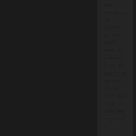
केवल 15
रुपये खर्च कर
आप
विश्वसनीय
और तथ्य
आधारित
समाचार को
अपनी समझ
के साथ जोड़
सकते हैं। यह
सेवा आपके
समय और
क्षेत्रीय जुड़ाव
को और
अधिक महत्व
प्रदान करती
है।