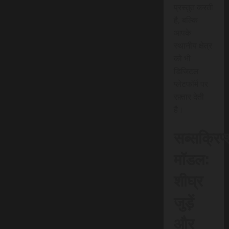
प्रस्तुत करती
है, बल्कि
आपके
स्थानीय क्षेत्र
को भी
डिजिटल
प्लेटफॉर्म पर
रफ़्तार देती
है।
सब्सक्रिप
मॉडल:
शीघ्र
जुड़ें
और