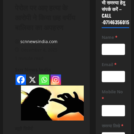
भी समस्या हेतु
पेरोल पर आए हत्या के
संपर्क करें –
आरोपी ने किया छह वर्षीय
CALL
-07146356015
बालिका का अपहरण
Name
*
scnnewsindia.com
December 8, 2025
1 minute read
Email
*
Scn News India
Mobile No
*
समस्या लिखे
*
ब्यूरो रिपोर्ट