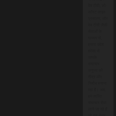
वेब टीवी, लो-
कॉस्ट लाइव
प्रसारण, और
वेब टीवी जैसी
सेवाओं के
माध्यम से,
हमारा उद्देश
हमेशा से
आपके
समाचार
अनुभव को
तीव्र और
निर्बाध बनाना
रहा है। अब,
हम त्वरित
समाचार सेवा
लाने जा रहे हैं
जो इस क्षेत्र