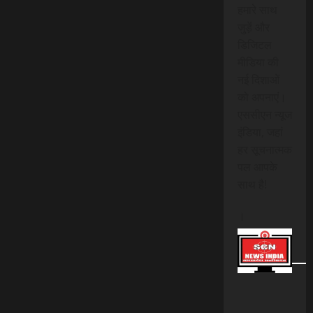
हमारे साथ
जुड़ें और
डिजिटल
मीडिया की
नई दिशाओं
को अपनाएं।
एससीएन न्यूज
इंडिया, जहां
हर सूचनात्मक
पल आपके
साथ है!
।