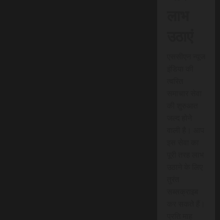
लाभ
उठाएं
एससीएन न्यूज
इंडिया की
त्वरित
समाचार सेवा
की शुरुआत
जल्द होने
वाली है। आप
इस सेवा का
पूरी तरह लाभ
उठाने के लिए
तुरंत
सब्सक्राइब
कर सकते हैं।
प्रति माह