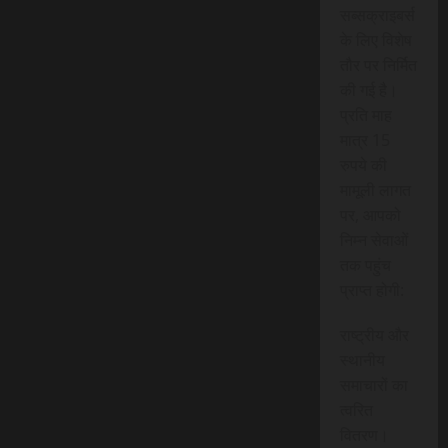
सब्सक्राइबर्स
के लिए विशेष
तौर पर निर्मित
की गई है।
प्रति माह
मात्र 15
रुपये की
मामूली लागत
पर, आपको
निम्न सेवाओं
तक पहुंच
प्राप्त होगी:
राष्ट्रीय और
स्थानीय
समाचारों का
त्वरित
वितरण।