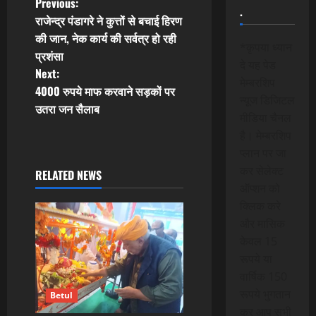
P
Previous:
.
राजेन्द्र पंडागरे ने कुत्तों से बचाई हिरण
o
की जान, नेक कार्य की सर्वत्र हो रही
*कृपया ध्यान
प्रशंसा
s
दे यह पेड
Next:
मेम्बरशिप
t
4000 रुपये माफ करवाने सड़कों पर
न्यूज डिजिटल
उतरा जन सैलाब
मीडिया चैनल
n
है। मेम्बरशिप
a
प्लान पर जा
कर सेलेक्ट
RELATED NEWS
v
ऑप्शन को
क्लिक करे
i
और मासिक
g
केवल 15
रूपये या
a
वार्षिक 150
रूपये भुगतान
t
Betul
कर आप सभी