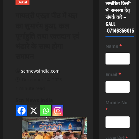
Betul
सम्बंधित किसी
भी समस्या हेतु
गायत्री प्रज्ञा पीठ में यज्ञ
संपर्क करें –
का शुभारंभ हुआ, कल
CALL
-07146356015
पूर्णाहुति तथा रक्तदान एवं
भंडारे के साथ होगा
Name
*
समापन
scnnewsindia.com
Email
*
December 14, 2025
1 minute read
Scn News India
Mobile No
*
समस्या लिखे
*