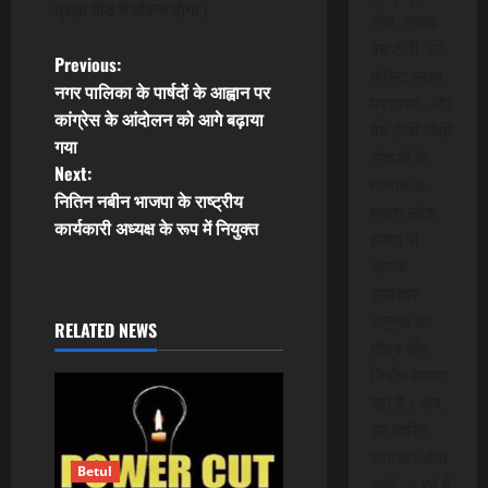
प्रज्ञा पीठ में संपन्न होगा।
सेवा, लाइव
वेब टीवी, लो-
P
Previous:
कॉस्ट लाइव
नगर पालिका के पार्षदों के आह्वान पर
प्रसारण, और
o
कांग्रेस के आंदोलन को आगे बढ़ाया
वेब टीवी जैसी
गया
s
सेवाओं के
Next:
माध्यम से,
t
नितिन नबीन भाजपा के राष्ट्रीय
हमारा उद्देश
कार्यकारी अध्यक्ष के रूप में नियुक्त
हमेशा से
n
आपके
a
समाचार
अनुभव को
RELATED NEWS
v
तीव्र और
निर्बाध बनाना
i
रहा है। अब,
g
हम त्वरित
समाचार सेवा
a
Betul
लाने जा रहे हैं