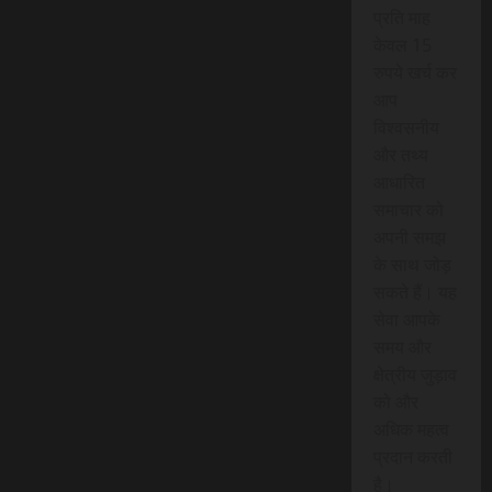
प्रति माह
केवल 15
रुपये खर्च कर
आप
विश्वसनीय
और तथ्य
आधारित
समाचार को
अपनी समझ
के साथ जोड़
सकते हैं। यह
सेवा आपके
समय और
क्षेत्रीय जुड़ाव
को और
अधिक महत्व
प्रदान करती
है।