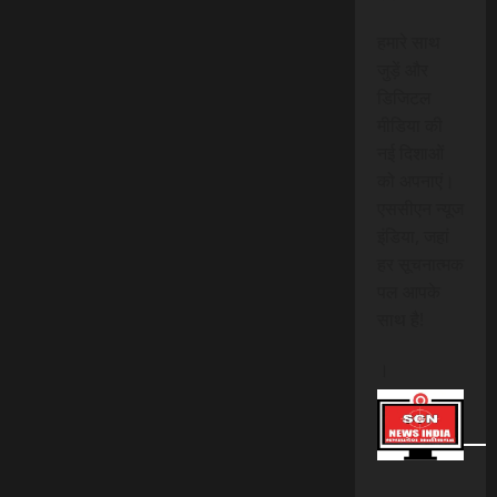
हमारे साथ
जुड़ें और
डिजिटल
मीडिया की
नई दिशाओं
को अपनाएं।
एससीएन न्यूज
इंडिया, जहां
हर सूचनात्मक
पल आपके
साथ है!
।