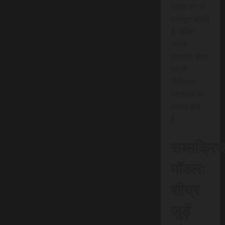
बेहतर ढंग से
प्रस्तुत करती
है, बल्कि
आपके
स्थानीय क्षेत्र
को भी
डिजिटल
प्लेटफॉर्म पर
रफ़्तार देती
है।
सब्सक्रिप
मॉडल:
शीघ्र
जुड़ें