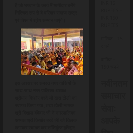
INR 15
है जो भगवान के कार्य मैं भागीदार बनेंगे
RUPEES –
निश्चित रूप से वे परिवार समाज राष्ट्र
INR 150
एवं विश्व में श्रेय सम्मान पाएंगे।
RUPEES
मासिक – 15
रूपये
वार्षिक –
150 रूपये
नवीनतम
इस अवसर पर समस्त नगर वासियों के
साथ-साथ नगर पालिका अध्यक्ष
समाचार
श्रीमान किशोर बरदे जी द्वारा टोली का
सेवा:
स्वागत किया गया ,तथा टोली नायक
श्री विशाल वंदेवार जी ने नगरपालिका
आपके
अध्यक्ष श्री किशोर बरदे जी को तिलक
लगाकर स्वागत कर शांतिकुंज हरिद्वार
लिए,