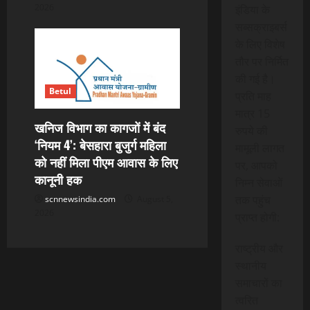
2026
इंडिया के
सब्सक्राइबर्स
के लिए विशेष
तौर पर निर्मित
की गई है।
Betul
प्रति माह
मात्र 15
खनिज विभाग का कागजों में बंद
रुपये की
‘नियम 4’: बेसहारा बुजुर्ग महिला
मामूली लागत
को नहीं मिला पीएम आवास के लिए
पर, आपको
कानूनी हक
निम्न सेवाओं
तक पहुंच
scnnewsindia.com
August 5,
2026
प्राप्त होगी:
राष्ट्रीय और
स्थानीय
समाचारों का
त्वरित