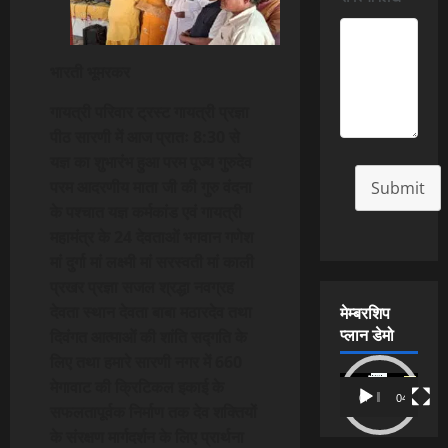
भारती भूमरकर
गायत्री परिवार ट्रस्ट गायत्री प्रज्ञा
पीठ सारणी में आज प्रातः 8:30 से
यज्ञ का शुभारंभ हुआ परम पूज्य गुरुदेव
परम आदरणीय माता जी की गुरु वंदना
Submit
के पश्चात यज्ञ कर्मकांड एवं गायत्री
महामंत्र के 24 देवताओं भगवान गणेश
मां दुर्गा मां लक्ष्मी मां सरस्वती मां काली
प्रखर प्रज्ञा सजल श्रद्धा नवग्रह
मेम्बरशिप
देवता स्थान देवता बाबा मठारदेव तथा
प्लान डेमो
दिवंगत आत्माओं की शांति सद्गति के
लिए तथा हमारे सारणी नगर में 660
Video
मेगावाट की क्रिटिकल इकाई के
00:00
04:54
Player
सफलतापूर्वक निर्माण तक देव शक्तियों
के संरक्षण मार्गदर्शन के लिए प्रार्थना