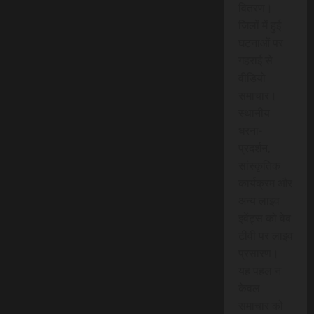
वितरण।
जिलों में हुई
घटनाओं पर
गहराई से
वीडियो
समाचार।
स्थानीय
धरना-
प्रदर्शन,
सांस्कृतिक
कार्यक्रम और
अन्य लाइव
इवेंट्स को वेब
टीवी पर लाइव
प्रसारण।
यह पहल न
केवल
समाचार को