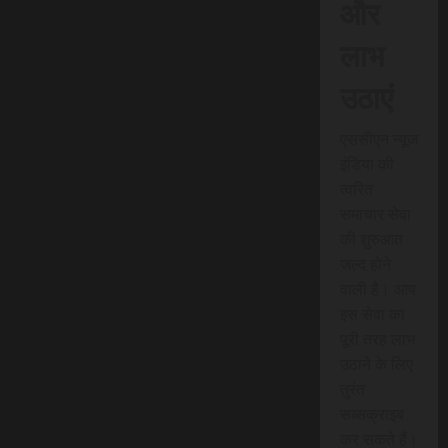
और
लाभ
उठाएं
एससीएन न्यूज
इंडिया की
त्वरित
समाचार सेवा
की शुरुआत
जल्द होने
वाली है। आप
इस सेवा का
पूरी तरह लाभ
उठाने के लिए
तुरंत
सब्सक्राइब
कर सकते हैं।