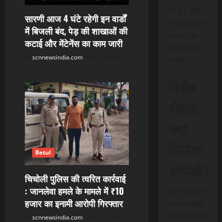
जो इस क्षेत्र
t
सारणी आज 4 घंटे रहेगी इन वार्डों
में क्रांतिकारी
में बिजली बंद, पेड़ की शाखाओं की
i
बदलाव का
कटाई और मेंटेनेंस का काम जारी
मार्ग प्रदान
o
scnnewsindia.com
August 6,
करेगी।
2026
n
विशेष
सेवाएं:
क्या
मिलेगा
Betul
आपको?
चिचोली पुलिस की त्वरित कार्रवाई
: जानलेवा हमले के मामले में ₹10
यह नई त्वरित
हजार का इनामी आरोपी गिरफ्तार
समाचार सेवा
एससीएन न्यूज
scnnewsindia.com
August 5,