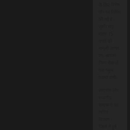
के लिए विशेष
तौर पर निर्मित
की गई है।
प्रति माह
मात्र 15
रुपये की
मामूली लागत
पर, आपको
निम्न सेवाओं
तक पहुंच
प्राप्त होगी:
राष्ट्रीय और
स्थानीय
समाचारों का
त्वरित
वितरण।
जिलों में हुई