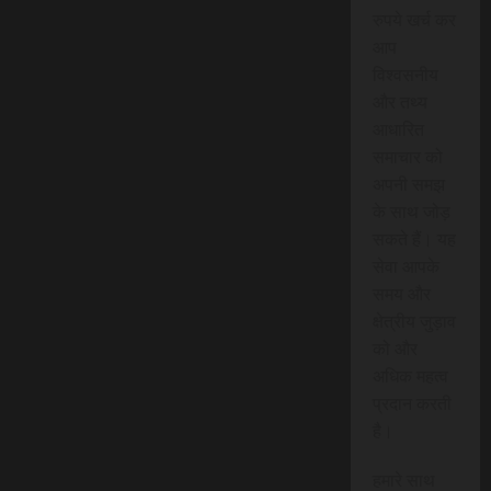
रुपये खर्च कर
आप
विश्वसनीय
और तथ्य
आधारित
समाचार को
अपनी समझ
के साथ जोड़
सकते हैं। यह
सेवा आपके
समय और
क्षेत्रीय जुड़ाव
को और
अधिक महत्व
प्रदान करती
है।
हमारे साथ