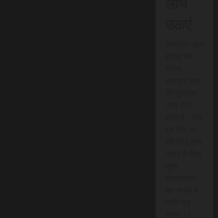
लाभ
उठाएं
एससीएन न्यूज
इंडिया की
त्वरित
समाचार सेवा
की शुरुआत
जल्द होने
वाली है। आप
इस सेवा का
पूरी तरह लाभ
उठाने के लिए
तुरंत
सब्सक्राइब
कर सकते हैं।
प्रति माह
केवल 15