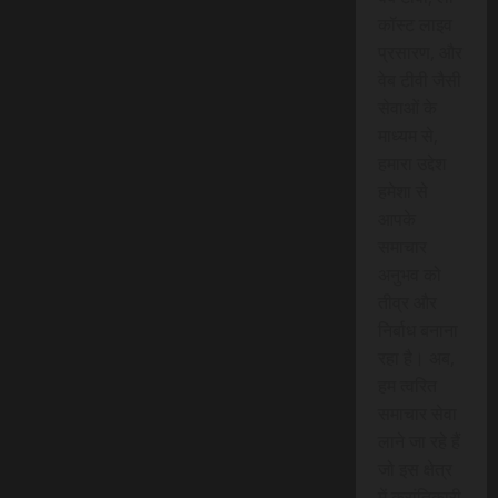
कॉस्ट लाइव
प्रसारण, और
वेब टीवी जैसी
सेवाओं के
माध्यम से,
हमारा उद्देश
हमेशा से
आपके
समाचार
अनुभव को
तीव्र और
निर्बाध बनाना
रहा है। अब,
हम त्वरित
समाचार सेवा
लाने जा रहे हैं
जो इस क्षेत्र
में क्रांतिकारी