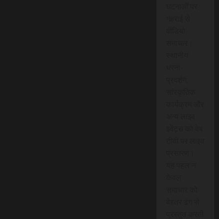
घटनाओं पर
गहराई से
वीडियो
समाचार।
स्थानीय
धरना-
प्रदर्शन,
सांस्कृतिक
कार्यक्रम और
अन्य लाइव
इवेंट्स को वेब
टीवी पर लाइव
प्रसारण।
यह पहल न
केवल
समाचार को
बेहतर ढंग से
प्रस्तुत करती