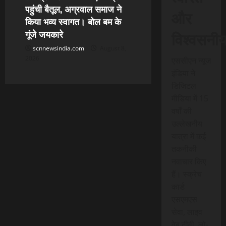
पहुंची बैतूल, अग्रवाल समाज ने
और
किया भव्य स्वागत। बोल बम के
गूंजे जयकारे
विश्वसनी
scnnewsindia.com
August 8,
2026
एससीएन न्यूज
इंडिया ने
डिजिटल
मीडिया में 15
वर्षों की
उल्लेखनीय
यात्रा में कई
तकनीकी
नवाचार किए
हैं। स्क्रेच
कार्ड
एसएमएस
सेवा, लाइव
वेब टीवी, लो-