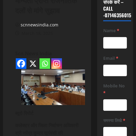
संपर्क करें –
दलों से मांगे सुझाव
CALL
-07146356015
scnnewsindia.com
Name
*
March 18, 2025
Scn News India
Email
*
Mobile No
*
ब्यूरो रिपोर्ट
समस्या लिखे
*
कलेक्टर और जिला निर्वाचन अधिकारी
श्री नरेंद्र कुमार सूर्यवंशी की