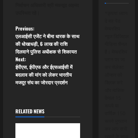
निर्वाचन अधिकारी श्री मकसूद अहमद
उपस्थित रहे।
*कृपया ध्यान
दे यह पेड
P
Previous:
मेम्बरशिप
एलआईसी एजेंट ने बीमा धारक के साथ
न्यूज डिजिटल
o
की धोखाधड़ी, 6 लाख की राशि
मीडिया चैनल
दिलवाने पुलिस अधीक्षक से शिकायत
है। मेम्बरशिप
s
Next:
प्लान पर जा
t
ईपीएस, ईपीएफ और ईएसआईसी में
कर सेलेक्ट
बदलाव की मांग को लेकर भारतीय
ऑप्शन को
n
मजदूर संघ का जोरदार प्रदर्शन
क्लिक करे
और मासिक
a
केवल 15
v
रूपये या
RELATED NEWS
वार्षिक 150
i
रूपये भुगतान
कर आप सभी
g
खबरों के साथ