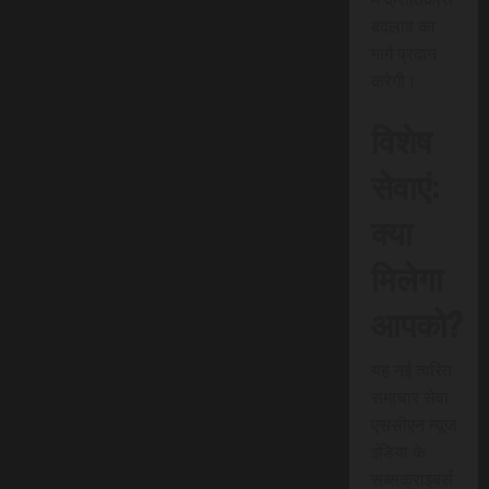
बदलाव का
मार्ग प्रदान
करेगी।
विशेष
सेवाएं:
क्या
मिलेगा
आपको?
यह नई त्वरित
समाचार सेवा
एससीएन न्यूज
इंडिया के
सब्सक्राइबर्स