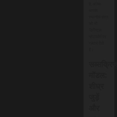
है, बल्कि
आपके
स्थानीय क्षेत्र
को भी
डिजिटल
प्लेटफॉर्म पर
रफ़्तार देती
है।
सब्सक्रिप
मॉडल:
शीघ्र
जुड़ें
और