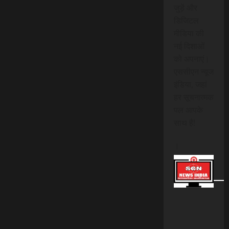
जुड़ें और
डिजिटल
मीडिया की
नई दिशाओं
को अपनाएं।
एससीएन न्यूज
इंडिया, जहां
हर सूचनात्मक
पल आपके
साथ है!
।