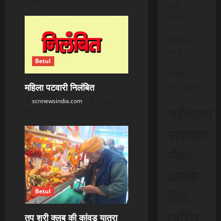
2026
INR 150
RUPEES
मासिक – 15
रूपये
Betul
वार्षिक –
महिला पटवारी निलंबित
150 रूपये
scnnewsindia.com
August 9,
नवीनतम
2026
समाचार
सेवा:
आपके
लिए,
Betul
त्वरित
तप श्री क्लब की कांवड़ यात्रा