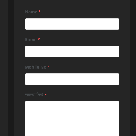
Name
*
Email
*
Mobile No
*
समस्या लिखे
*