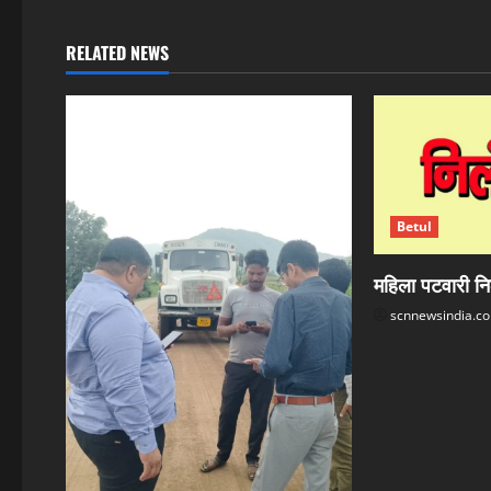
t
n
RELATED NEWS
a
v
i
g
Betul
a
महिला पटवारी नि
t
scnnewsindia.c
i
o
n